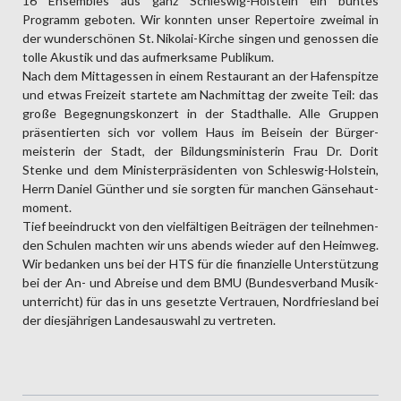
16 Ensembles aus ganz Schleswig-Holstein ein buntes
Programm geboten. Wir konnten unser Repertoire zwei­mal in
der wunder­schönen St. Nikolai-Kirche singen und genossen die
tolle Akustik und das aufmerk­same Publikum.
Nach dem Mittag­essen in einem Restaurant an der Hafen­spitze
und etwas Freizeit startete am Nach­mittag der zweite Teil: das
große Begeg­nungs­konzert in der Stadt­halle. Alle Gruppen
präsen­tierten sich vor vollem Haus im Beisein der Bürger­
meisterin der Stadt, der Bildungs­ministerin Frau Dr. Dorit
Stenke und dem Minister­präsi­denten von Schleswig-Holstein,
Herrn Daniel Günther und sie sorgten für manchen Gänse­haut­
moment.
Tief beeindruckt von den viel­fältigen Beiträgen der teil­nehmen­
den Schulen machten wir uns abends wieder auf den Heim­weg.
Wir bedanken uns bei der HTS für die finanzielle Unter­stützung
bei der An- und Abreise und dem BMU (Bundes­verband Musik­
unterricht) für das in uns gesetzte Vertrauen, Nord­friesland bei
der dies­jährigen Landes­auswahl zu vertreten.