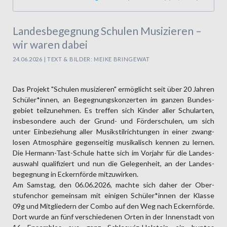
Landesbegegnung Schulen Musizieren –
wir waren dabei
24.06.2026 | TEXT & BILDER: MEIKE BRINGEWAT
Das Projekt "Schulen musizieren" ermöglicht seit über 20 Jahren
Schüler*innen, an Begeg­nungs­konzerten im ganzen Bundes­
gebiet teilzu­nehmen. Es treffen sich Kinder aller Schul­arten,
insbesondere auch der Grund- und Förder­schulen, um sich
unter Einbe­ziehung aller Musik­stil­richtungen in einer zwang­
losen Atmos­phäre gegen­seitig musikalisch kennen zu lernen.
Die Hermann-Tast-Schule hatte sich im Vorjahr für die Landes­
auswahl qualifiziert und nun die Gelegen­heit, an der Landes­
begeg­nung in Eckern­förde mitzu­wirken.
Am Samstag, den 06.06.2026, machte sich daher der Ober­
stufen­chor gemein­sam mit einigen Schüler*innen der Klasse
09g und Mitglie­dern der Combo auf den Weg nach Eckern­förde.
Dort wurde an fünf verschie­denen Orten in der Innen­stadt von