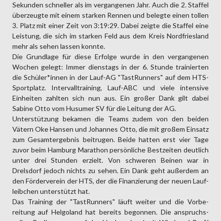
Sekunden schneller als im vergangenen Jahr. Auch die 2. Staffel
überzeugte mit einem starken Rennen und belegte einen tollen
3. Platz mit einer Zeit von 3:19:29. Dabei zeigte die Staffel eine
Leistung, die sich im starken Feld aus dem Kreis Nord­friesland
mehr als sehen lassen konnte.
Die Grund­lage für diese Erfolge wurde in den vergangenen
Wochen gelegt: Immer dienstags in der 6. Stunde trainierten
die Schüler*innen in der Lauf-AG "TastRunners" auf dem HTS-
Sportplatz. Intervall­training, Lauf-ABC und viele intensive
Einheiten zahlten sich nun aus. Ein großer Dank gilt dabei
Sabine Otto vom Husumer SV für die Leitung der AG.
Unter­stützung bekamen die Teams zudem von den beiden
Vätern Oke Hansen und Johannes Otto, die mit großem Einsatz
zum Gesamt­ergebnis beitrugen. Beide hatten erst vier Tage
zuvor beim Hamburg Marathon persönliche Best­zeiten deutlich
unter drei Stunden erzielt. Von schweren Beinen war in
Drelsdorf jedoch nichts zu sehen. Ein Dank geht außer­dem an
den Förder­verein der HTS, der die Finanzierung der neuen Lauf­
leibchen unterstützt hat.
Das Training der "TastRunners" läuft weiter und die Vorbe­
reitung auf Helgo­land hat bereits begonnen. Die anspruchs­