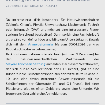
23.04.2026 | TEXT: BIRGITTA RADDATZ
Du interessierst dich besonders für Natur­wissen­schaften
(Biologie, Chemie, Physik), Umwelt­schutz, Mathematik, Technik
oder Informatik (DVA) und möchtet eine interessante Frage­
stellung forschend bearbeiten? Dann sprich eine Fach­lehr­kraft
an, erzähle von deiner Idee und bitte um Unter­stützung. Bewirb
dich mit dem
Anmeldeformular
bis zum
30.04.2026
bei Frau
Raddatz (Abgabe im Lehrer­zimmer).
Ihr könnte euch alleine oder als Team (mit max. 3 Personen) für
den natur­wissen­schaftlichen Wett­bewerb der
Meyer/Hinrichsen-Stiftung
anmelden. Bei diesem Wett­bewerb,
der sich nur an Schüler*innen der HTS richtet, gibt es eine
Runde für die Teil­nehmer*innen aus der Mittel­stufe (Klasse 7-
10) und eine davon getrennte Bewertungs­runde für die
Schüler*innen der Ober­stufe (E- und Q1-Phase). Bei einer
Platzie­rung gibt es einen Geld­preis sowie eine Urkunde. Wir
freuen uns über zahl­reiche Anmel­dungen.