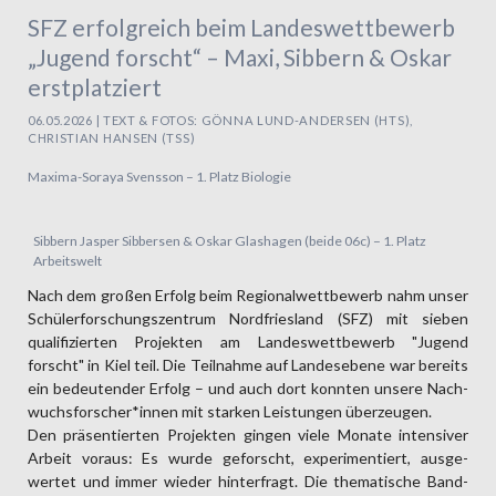
SFZ erfolgreich beim Landeswettbewerb
„Jugend forscht“ – Maxi, Sibbern & Oskar
erstplatziert
06.05.2026 | TEXT & FOTOS: GÖNNA LUND-ANDERSEN (HTS),
CHRISTIAN HANSEN (TSS)
Maxima-Soraya Svensson – 1. Platz Biologie
Sibbern Jasper Sibbersen & Oskar Glashagen (beide 06c) – 1. Platz
Arbeitswelt
Nach dem großen Erfolg beim Regional­wett­bewerb nahm unser
Schüler­forschungs­zentrum Nord­friesland (SFZ) mit sieben
qualifi­zierten Projekten am Landes­wett­bewerb "Jugend
forscht" in Kiel teil. Die Teil­nahme auf Landes­ebene war bereits
ein bedeu­tender Erfolg – und auch dort konnten unsere Nach­
wuchs­forscher*innen mit starken Leistungen über­zeugen.
Den präsen­tierten Projekten gingen viele Monate intensiver
Arbeit voraus: Es wurde geforscht, experi­mentiert, ausge­
wertet und immer wieder hinter­fragt. Die thematische Band­