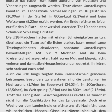
musste das halbe Team leider aufgrund von Ausfällen und
Verletzungen umgestellt werden. Trotz dieser Umstellungen
konnten im Landesfinale Verbesserungen im Kugelstoßen
(10,99m), in der Staffel, im 800m-Lauf (2:19min) und beim
Weitsprung (5,23m) erzielt werden. Am Ende reichte es leider
nur für den 9. Platz – aber wir sind unter den Top10 der besten
Schulen in Schleswig-Holstein!
Die U18-Mädchen hatten mit einigen Schwierigkeiten zu tun:
überhaupt ein Team auf die Beine stellen, kaum gemeinsame
Trainingseinheiten absolvieren, spontane Umstellungen
bewerkstelligen. Mit nur 9 Mädchen seid ihr beim
Kreisentscheid angetreten, habt euren Mut und Ehrgeiz nicht
verloren und damit allen Herausforderungen getrotzt. Ihr könnt
sehr stolz auf euch sein!
Auch die U18-Jungs zeigten beim Kreisentscheid grandiose
Leistungen. Besonders zu erwähnen sind die Leistungen im
Hochsprung (1,76m), im Speerwurf (34,03m), im 100m-Sprint
(12,56sec), im Weitsprung (5,24m) und im 800m-Lauf (2:18min).
Trotz des sehr guten Gesamtergebnisses reichte es zunächst
nicht für die Qualifikation für das Landesfinale. Doch eine
Woche vor dem Landesfinale erreichte uns die Nachricht, dass
wir nachrücken können. Ohne zu zögern sind wir dem