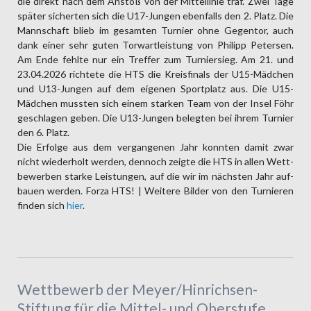
die direkt nach dem Anstoß von der Mittel­linie traf. Zwei Tage
später sicherten sich die U17-Jungen ebenfalls den 2. Platz. Die
Mann­schaft blieb im gesamten Turnier ohne Gegen­tor, auch
dank einer sehr guten Torwart­leistung von Philipp Petersen.
Am Ende fehlte nur ein Treffer zum Turnier­sieg. Am 21. und
23.04.2026 richtete die HTS die Kreis­finals der U15-Mädchen
und U13-Jungen auf dem eigenen Sport­platz aus. Die U15-
Mädchen mussten sich einem starken Team von der Insel Föhr
geschlagen geben. Die U13-Jungen belegten bei ihrem Turnier
den 6. Platz.
Die Erfolge aus dem vergangenen Jahr konnten damit zwar
nicht wieder­holt werden, dennoch zeigte die HTS in allen Wett­
bewerben starke Leistungen, auf die wir im nächsten Jahr auf­
bauen werden. Forza HTS! | Weitere Bilder von den Turnieren
finden sich
hier
.
Wettbewerb der Meyer/Hinrichsen-
Stiftung für die Mittel- und Oberstufe