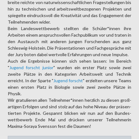
breite reichte von natur­wissen­schaftlichen Frage­stellun­gen bis
hin zu tech­nischen und arbeits­welt­bezogenen Projekten und
spiegelte ein­drucks­voll die Kreativität und das Engage­ment der
Teil­nehmen­den wider.
Beim Landes­wett­bewerb stellten die Schüler*innen ihre
Arbeiten einem anspruchs­vollen Fach­publikum vor und traten in
den Austausch mit anderen jungen Forschen­den aus ganz
Schleswig-Holstein. Die Präsen­tationen und Fach­gespräche mit
der Jury boten dabei wert­volle Erfahrungen und neue Impulse.
Auch die Ergebnisse können sich sehen lassen: Im Bereich
"
Jugend forscht junior
" wurden ein erster Platz sowie zwei
zweite Plätze in den Kate­gorien Arbeits­welt und Technik
erreicht. In der Sparte "
Jugend forscht
" erzielten unsere Teams
einen ersten Platz in Biologie sowie zwei zweite Plätze in
Physik.
Wir gratu­lieren allen Teil­nehmer*innen herz­lich zu diesen groß­
artigen Erfolgen und sind stolz auf das hohe Niveau der präsen­
tierten Projekte. Gespannt blicken wir nun auf den Bundes­
wett­bewerb Ende Mai und drücken unserer Teil­nehmerin
Maxima-Soraya Svensson fest die Daumen!