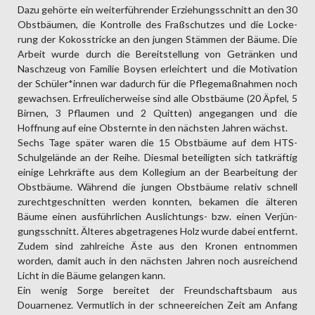
Dazu gehörte ein weiter­führender Erziehungs­schnitt an den 30
Obst­bäumen, die Kontrolle des Fraß­schutzes und die Locke­
rung der Kokos­stricke an den jungen Stämmen der Bäume. Die
Arbeit wurde durch die Bereit­stellung von Getränken und
Nasch­zeug von Familie Boysen erleichtert und die Motivation
der Schüler*in­nen war dadurch für die Pflege­maß­nahmen noch
gewachsen. Erfreu­licher­weise sind alle Obst­bäume (20 Äpfel, 5
Birnen, 3 Pflaumen und 2 Quitten) angegangen und die
Hoffnung auf eine Obst­ernte in den nächsten Jahren wächst.
Sechs Tage später waren die 15 Obst­bäume auf dem HTS-
Schul­gelände an der Reihe. Diesmal beteiligten sich tatkräftig
einige Lehr­kräfte aus dem Kollegium an der Bear­beitung der
Obst­bäume. Während die jungen Obst­bäume relativ schnell
zurecht­geschnitten werden konnten, bekamen die älteren
Bäume einen ausführ­lichen Aus­lichtungs- bzw. einen Verjün­
gungs­schnitt. Älteres abgetra­genes Holz wurde dabei entfernt.
Zudem sind zahl­reiche Äste aus den Kronen ent­nommen
worden, damit auch in den nächsten Jahren noch aus­reichend
Licht in die Bäume gelangen kann.
Ein wenig Sorge bereitet der Freund­schafts­baum aus
Douarnenez. Vermut­lich in der schnee­reichen Zeit am Anfang