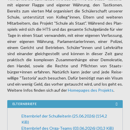
mit eigener Flagge und eigener Währung, den Tastkonen.
Bereits zum vierten Mal organisiert die Schüler­schaft unserer
Schule, unter­stützt von Kolleg*in­nen, Eltern und weiteren
Mitar­beitern, das Projekt "Schule als Staat". Während des Plan­
spiels wird sich die HTS und das gesamte Schul­gelände für vier
Tage in einen Staat verwandeln, mit einer eigenen Verfassung,
einer eigenen Währung, Parlamen­tarierInnen, einer Polizei,
einem Gericht und Betrieben. Schü­ler*innen und Lehr­kräfte
sind einander gleich­gestellt und können in dieser Zeit ganz
praktisch die komplexen Zusammen­hänge einer Demokratie,
den Handel, sowie die Rechte und Pflichten von Staats­
bürger+innen erfahren. Natürlich kann jeder und jede Reise­
willige "Tastoria" auch besuchen. Dafür benötigt man ein Visum
und ein wenig Geld, das vorher ge­tauscht wird, und los geht es.
Weitere Infos finden sich auf der
Homepages des Projekts
.
ELTERNBRIEFE
Elternbrief der Schulleiterin (25.06.2026)
(154,2
KiB)
Elternbrief des Orga-Teams (03.06.2026)
(30,3 KiB)