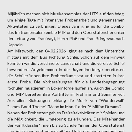
Alljährlich machen sich Musikensembles der HTS auf den Weg,
um einige Tage mit intensiver Probenarbeit und gemeinsamen
Aktivitäten zu verbringen. Dieses Jahr ging es für die Combo,
das Instrumentalensemble MIP und den Oberstufenchor unter
der Leitung von Frau Vagt, Herrn Plaß und Frau Bringewat nach
Kappeln.
Am Mittwoch, den 04.02.2026, ging es nach dem Unterricht
mittags mit dem Bus Richtung Schlei. Schon auf dem Hinweg
konnten wir die verschneite Landschaft und die vereiste Schlei
bewundern. Angekommen in der Jugendherberge bereiteten
die Schüler*innen ihre Probenräume vor und starteten in ihre
erste Probe. Die Vorbereitungen für die Landesbegegnung
"Schulen musizieren" in Eckernförde laufen an. Auch die Combo
und MIP bereiten ihre Auftritte im Frühling und Sommer vor.
Aus allen Richtungen erklang die Musik von "Wonderwall",
"James Bond Theme", "Mann im Mond" oder "A Million Dreams".
Neben der Probenzeit gab es Freizeitaktivitäten mit Spielen und
die Möglichkeit, die Umgebung zu erkunden. Das Miteinander
der Fünftklässler*innen bis zu Schüler*innen der Oberstufe ist
von Vertrauen und gegenseitiger Unterstützung geprägt und