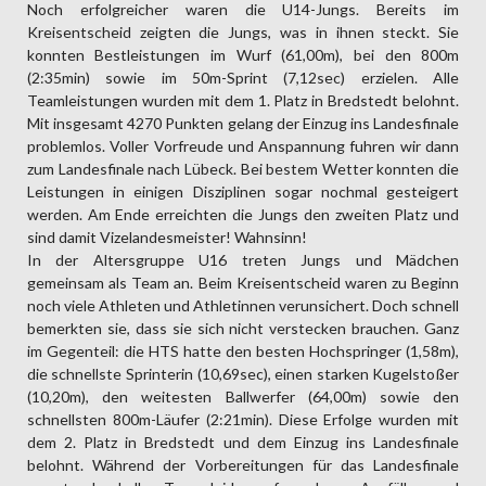
Noch erfolgreicher waren die U14-Jungs. Bereits im
Kreisentscheid zeigten die Jungs, was in ihnen steckt. Sie
konnten Bestleistungen im Wurf (61,00m), bei den 800m
(2:35min) sowie im 50m-Sprint (7,12sec) erzielen. Alle
Teamleistungen wurden mit dem 1. Platz in Bredstedt belohnt.
Mit insgesamt 4270 Punkten gelang der Einzug ins Landesfinale
problemlos. Voller Vorfreude und Anspannung fuhren wir dann
zum Landesfinale nach Lübeck. Bei bestem Wetter konnten die
Leistungen in einigen Disziplinen sogar nochmal gesteigert
werden. Am Ende erreichten die Jungs den zweiten Platz und
sind damit Vizelandesmeister! Wahnsinn!
In der Altersgruppe U16 treten Jungs und Mädchen
gemeinsam als Team an. Beim Kreisentscheid waren zu Beginn
noch viele Athleten und Athletinnen verunsichert. Doch schnell
bemerkten sie, dass sie sich nicht verstecken brauchen. Ganz
im Gegenteil: die HTS hatte den besten Hochspringer (1,58m),
die schnellste Sprinterin (10,69sec), einen starken Kugelstoßer
(10,20m), den weitesten Ballwerfer (64,00m) sowie den
schnellsten 800m-Läufer (2:21min). Diese Erfolge wurden mit
dem 2. Platz in Bredstedt und dem Einzug ins Landesfinale
belohnt. Während der Vorbereitungen für das Landesfinale