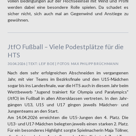
vollen Bedingungen auf der Hoch­seeinsel mit Wind und Profil
werden dabei eine besondere Rolle spielen. Da schadet es
sicher nicht, sich auch mal an Gegen­wind und Anstiege zu
gewöhnen.
JtfO Fußball – Viele Podestplätze für die
HTS
30.04.2026 | TEXT: LEIF BOE | FOTOS: MAX PHILIPP BRÜCHMANN
Nach dem sehr erfolg­reichen Abschneiden im vergangenen
Jahr, mit vier Teams im Bezirks­finale und den U15-Mädchen
sogar bis ins Landes­finale, war die HTS auch in diesem Jahr beim
Wett­bewerb "Jugend trainiert für Olympia und Paralympics"
(JtfO) im Fußball in allen Alters­klassen vertreten. In den Jahr­
gängen U13, U15 und U17 gingen jeweils Mädchen- und
Jungen­teams an den Start.
Am 14.04.2026 erreichten die U15-Jungen den 4. Platz. Die
U13- und U17-Mädchen belegten jeweils einen starken 2. Platz.
Für ein besonderes High­light sorgte Spiel­macherin Maja Töllner,