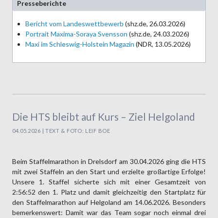
Presseberichte
Bericht vom Landeswettbewerb
(shz.de, 26.03.2026)
Portrait Maxima-Soraya Svensson
(shz.de, 24.03.2026)
Maxi im Schleswig-Holstein Magazin
(NDR, 13.05.2026)
Die HTS bleibt auf Kurs – Ziel Helgoland
04.05.2026 | TEXT & FOTO: LEIF BOE
Beim Staffel­marathon in Drelsdorf am 30.04.2026 ging die HTS
mit zwei Staffeln an den Start und erzielte groß­artige Erfolge!
Unsere 1. Staffel sicherte sich mit einer Gesamt­zeit von
2:56:52 den 1. Platz und damit gleich­zeitig den Start­platz für
den Staffel­marathon auf Helgoland am 14.06.2026. Besonders
bemerkens­wert: Damit war das Team sogar noch einmal drei