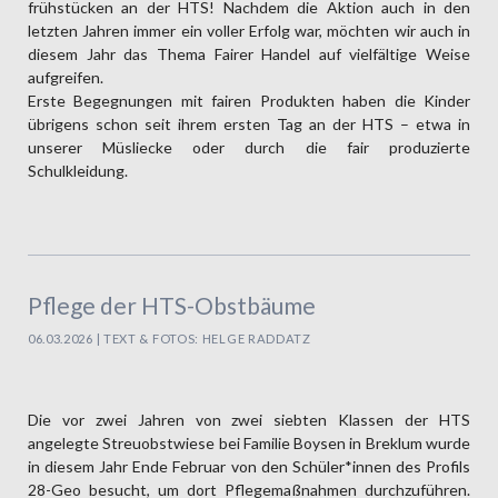
frühstücken an der HTS! Nachdem die Aktion auch in den
letzten Jahren immer ein voller Erfolg war, möchten wir auch in
diesem Jahr das Thema Fairer Handel auf vielfältige Weise
aufgreifen.
Erste Begegnungen mit fairen Produkten haben die Kinder
übrigens schon seit ihrem ersten Tag an der HTS – etwa in
unserer Müsliecke oder durch die fair produzierte
Schulkleidung.
Pflege der HTS-Obstbäume
06.03.2026 | TEXT & FOTOS: HELGE RADDATZ
Die vor zwei Jahren von zwei siebten Klassen der HTS
angelegte Streu­obst­wiese bei Familie Boysen in Breklum wurde
in diesem Jahr Ende Februar von den Schü­ler*in­nen des Profils
28-Geo besucht, um dort Pflege­maß­nahmen durch­zuführen.