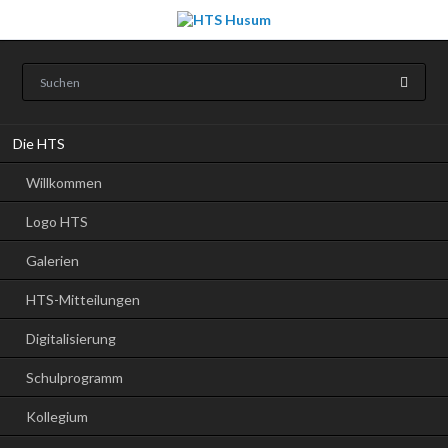
Navigation
Die HTS
überspringen
Willkommen
Logo HTS
Galerien
HTS-Mitteilungen
Digitalisierung
Schulprogramm
Kollegium