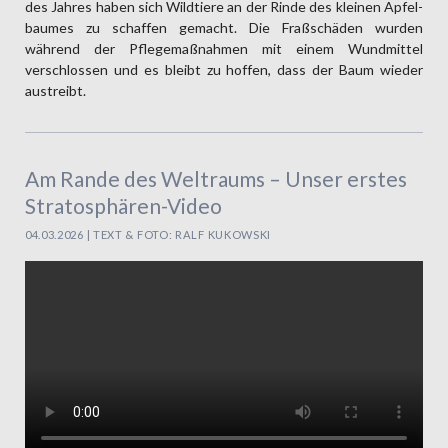
des Jahres haben sich Wild­tiere an der Rinde des kleinen Apfel­
baumes zu schaffen gemacht. Die Fraß­schäden wurden
während der Pflege­maßnahmen mit einem Wund­mittel
verschlos­sen und es bleibt zu hoffen, dass der Baum wieder
austreibt.
Am Rande des Weltraums – Unser erstes
Stratosphären-Video
04.03.2026 | TEXT & FOTO: RALF KUKOWSKI