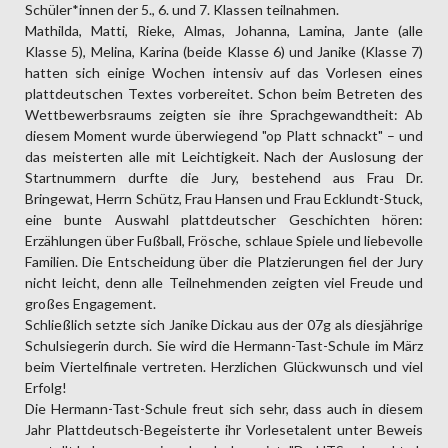
Schüler*innen der 5., 6. und 7. Klassen teilnahmen.
Mathilda, Matti, Rieke, Almas, Johanna, Lamina, Jante (alle
Klasse 5), Melina, Karina (beide Klasse 6) und Janike (Klasse 7)
hatten sich einige Wochen intensiv auf das Vorlesen eines
plattdeutschen Textes vorbereitet. Schon beim Betreten des
Wettbewerbsraums zeigten sie ihre Sprachgewandtheit: Ab
diesem Moment wurde überwiegend "op Platt schnackt" – und
das meisterten alle mit Leichtigkeit. Nach der Auslosung der
Startnummern durfte die Jury, bestehend aus Frau Dr.
Bringewat, Herrn Schütz, Frau Hansen und Frau Ecklundt-Stuck,
eine bunte Auswahl plattdeutscher Geschichten hören:
Erzählungen über Fußball, Frösche, schlaue Spiele und liebevolle
Familien. Die Entscheidung über die Platzierungen fiel der Jury
nicht leicht, denn alle Teilnehmenden zeigten viel Freude und
großes Engagement.
Schließlich setzte sich Janike Dickau aus der 07g als diesjährige
Schulsiegerin durch. Sie wird die Hermann-Tast-Schule im März
beim Viertelfinale vertreten. Herzlichen Glückwunsch und viel
Erfolg!
Die Hermann-Tast-Schule freut sich sehr, dass auch in diesem
Jahr Plattdeutsch-Begeisterte ihr Vorlesetalent unter Beweis