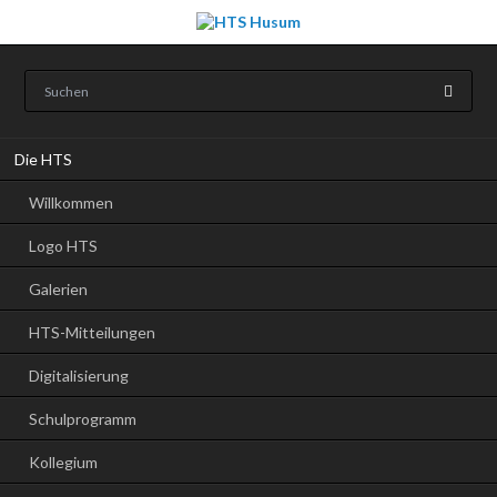
Navigation
Die HTS
überspringen
Willkommen
Logo HTS
Galerien
HTS-Mitteilungen
Digitalisierung
Schulprogramm
Kollegium