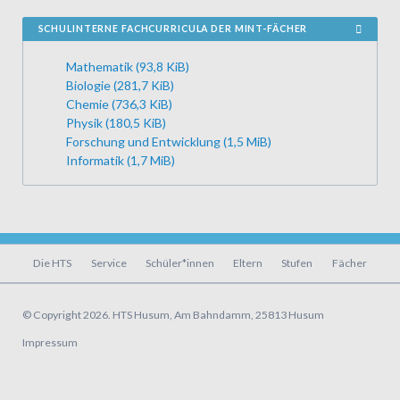
SCHULINTERNE FACHCURRICULA DER MINT-FÄCHER
Mathematik
(93,8 KiB)
Biologie
(281,7 KiB)
Chemie
(736,3 KiB)
Physik
(180,5 KiB)
Forschung und Entwicklung
(1,5 MiB)
Informatik
(1,7 MiB)
Navigation
Die HTS
Service
Schüler*innen
Eltern
Stufen
Fächer
überspringen
© Copyright 2026. HTS Husum, Am Bahndamm, 25813 Husum
Navigation
Impressum
überspringen