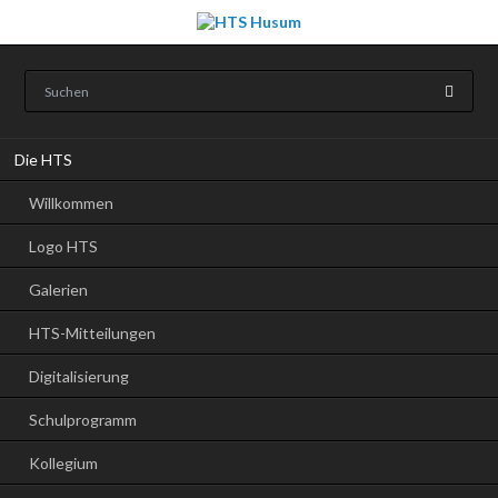
Navigation
Die HTS
überspringen
Willkommen
Logo HTS
Galerien
HTS-Mitteilungen
Digitalisierung
Schulprogramm
Kollegium