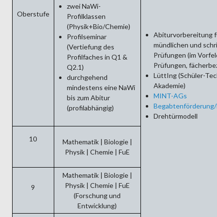
zwei NaWi-
Oberstufe
Profilklassen
(Physik+Bio/Chemie)
Abiturvorbereitung f
Profilseminar
mündlichen und schri
(Vertiefung des
Prüfungen (im Vorfel
Profilfaches in Q1 &
Prüfungen, fächerbe
Q2.1)
LüttIng (Schüler-Tec
durchgehend
Akademie)
mindestens eine NaWi
MINT-AGs
bis zum Abitur
Begabtenförderung/
(profilabhängig)
Drehtürmodell
10
Mathematik | Biologie |
Physik | Chemie | FuE
Mathematik | Biologie |
Physik | Chemie | FuE
9
(Forschung und
Entwicklung)