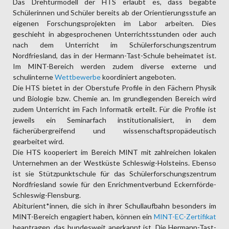
Das Drehtürmodell der HTS erlaubt es, dass begabte
Schülerinnen und Schüler bereits ab der Orientierungsstufe an
eigenen Forschungsprojekten im Labor arbeiten. Dies
geschieht in abgesprochenen Unterrichtsstunden oder auch
nach dem Unterricht im Schülerforschungszentrum
Nordfriesland, das in der Hermann-Tast-Schule beheimatet ist.
Im MINT-Bereich werden zudem diverse externe und
schulinterne
Wettbewerbe
koordiniert angeboten.
Die HTS bietet in der Oberstufe Profile in den Fächern Physik
und Biologie bzw. Chemie an. Im grundlegenden Bereich wird
zudem Unterricht im Fach Informatik erteilt. Für die Profile ist
jeweils ein Seminarfach institutionalisiert, in dem
fächerübergreifend und wissenschaftspropädeutisch
gearbeitet wird.
Die HTS kooperiert im Bereich MINT mit zahlreichen lokalen
Unternehmen an der Westküste Schleswig-Holsteins. Ebenso
ist sie Stützpunktschule für das Schülerforschungszentrum
Nordfriesland sowie für den Enrichmentverbund Eckernförde-
Schleswig-Flensburg.
Abiturient*innen, die sich in ihrer Schullaufbahn besonders im
MINT-Bereich engagiert haben, können ein
MINT-EC-Zertifikat
beantragen, das bundesweit anerkannt ist. Die Hermann-Tast-