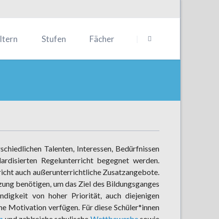
Navigation
überspringen
ltern
Stufen
Fächer
fos zur Einschulung
MINT
Orientierungsstufe
fene Ganztagsschule
Sprachen
Mittelstufe
ternbeirat
Gesellschaftswissenschaften
Oberstufe
sli-Ecke
Ästhetik
ävention
Sport
ika
hulsozialarbeit
rschiedlichen Talenten, Interessen, Bedürfnissen
ardisierten Regelunterricht begegnet werden.
rderkonzept
icht auch außerunterrichtliche Zusatzangebote.
m
hrtenkonzept
ützung benötigen, um das Ziel des Bildungsganges
erkennung LRS
endigkeit von hoher Priorität, auch diejenigen
he Motivation verfügen. Für diese Schüler*innen
n
und zahlreiche schulische
Wettbewerbe
sowie