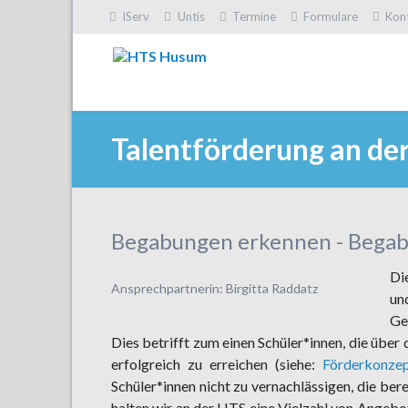
IServ
Untis
Termine
Formulare
Kon
HEN
Talentförderung an de
Begabungen erkennen - Begab
Di
Ansprechpartnerin: Birgitta Raddatz
un
Ge
Dies betrifft zum einen Schüler*innen, die über
erfolgreich zu erreichen (siehe:
Förderkonze
Schüler*innen nicht zu vernachlässigen, die be
halten wir an der HTS eine Vielzahl von Angebo