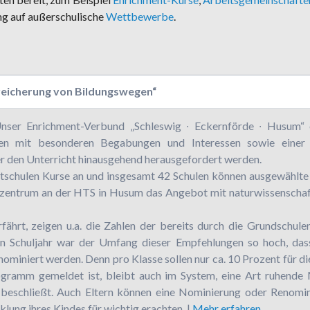
Fairtrade School
Wettbewerbe
ng auf außerschulische
Wettbewerbe
.
HTS-Bibliothek
Hausordnung
Historische Bibliothek
Ehemaligenverein
nreicherung von Bildungswegen“
Förderverein
nser Enrichment-Verbund „Schleswig ∙ Eckernförde ∙ Husum“ en
nen mit besonderen Begabungen und Interessen sowie einer
er den Unterricht hinausgehend herausgefordert werden.
schulen Kurse an und insgesamt 42 Schulen können ausgewählte 
zentrum an der HTS in Husum das Angebot mit naturwissenschaft
hrt, zeigen u.a. die Zahlen der bereits durch die Grundschulen
ten Schuljahr war der Umfang dieser Empfehlungen so hoch, da
enominiert werden. Denn pro Klasse sollen nur ca. 10 Prozent für
gramm gemeldet ist, bleibt auch im System, eine Art ruhende 
beschließt. Auch Eltern können eine Nominierung oder Renomin
lung ihres Kindes für wichtig erachten. |
Mehr erfahren