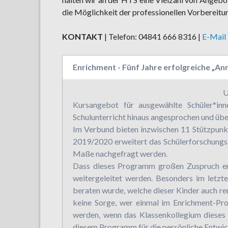
die Möglichkeit der professionellen Vorbereitu
KONTAKT
| Telefon: 04841 666 8316 |
E-Mail
Enrichment - Fünf Jahre erfolgreiche „A
U
Kursangebot für ausgewählte Schüler*in
Schulunterricht hinaus angesprochen und üb
Im Verbund bieten inzwischen 11 Stützpunkt
2019/2020 erweitert das Schülerforschungs
Maße nachgefragt werden.
Dass dieses Programm großen Zuspruch erfä
weitergeleitet werden. Besonders im letz
beraten wurde, welche dieser Kinder auch r
keine Sorge, wer einmal im Enrichment-Pro
werden, wenn das Klassenkollegium dieses 
diesem Programm für die persönliche Entwick