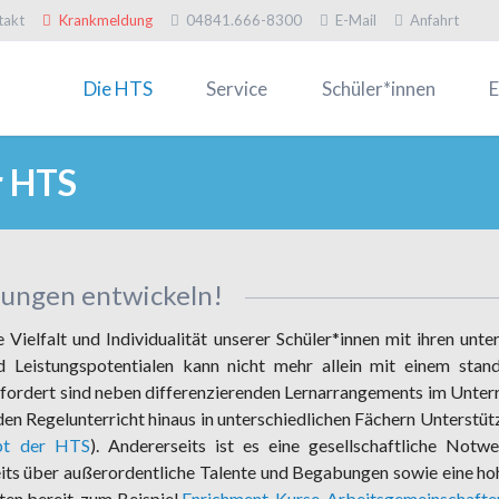
takt
Krankmeldung
04841.666-8300
E-Mail
Anfahrt
Die HTS
Service
Schüler*innen
E
Willkommen
Termine
Infos zur Einschulung
In
r HTS
Logo HTS
Formulare
Schülervertretung
Of
Galerien
Fahrkarten
Schulsozialarbeit & FSJler
El
HTS-Mitteilungen
Krankmeldung
Müsli-Ecke
Mü
ungen entwickeln!
Digitalisierung
Kontakt
Arbeitsgemeinschaften
Pr
Schulprogramm
Berufsorientierung & Prakt
Sc
e Vielfalt und Individualität unserer Schüler*innen mit ihren unte
d Leistungspotentialen kann nicht mehr allein mit einem stand
Kollegium
MINT-Förderung
Fö
fordert sind neben differenzierenden Lernarrangements im Unterr
Schulgeschichte
Schülerforschungszentru
Fa
 den Regelunterricht hinaus in unterschiedlichen Fächern Unterst
Erasmus+
An
pt der HTS
). Andererseits ist es eine gesellschaftliche Notw
reits über außerordentliche Talente und Begabungen sowie eine ho
Stiftungen
Schiff & Schule
ten bereit, zum Beispiel
Enrichment-Kurse
,
Arbeitsgemeinschafte