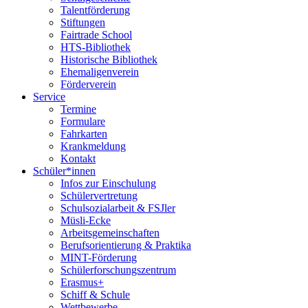
Talentförderung
Stiftungen
Fairtrade School
HTS-Bibliothek
Historische Bibliothek
Ehemaligenverein
Förderverein
Service
Termine
Formulare
Fahrkarten
Krankmeldung
Kontakt
Schüler*innen
Infos zur Einschulung
Schülervertretung
Schulsozialarbeit & FSJler
Müsli-Ecke
Arbeitsgemeinschaften
Berufsorientierung & Praktika
MINT-Förderung
Schülerforschungszentrum
Erasmus+
Schiff & Schule
Wettbewerbe