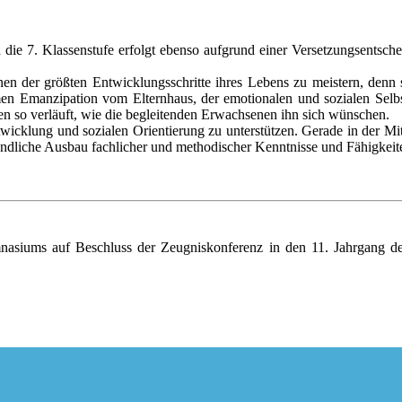
 die 7. Klassen­stufe erfolgt ebenso aufgrund einer Verset­zungs­entsche
inen der größ­ten Ent­wicklungs­schritte ihres Lebens zu meistern, d
en Emanzi­pation vom Eltern­haus, der emotio­nalen und sozialen Selbst­
en so ver­läuft, wie die beglei­ten­den Erwach­senen ihn sich wün­schen.
entwick­lung und sozia­len Orien­tierung zu unter­stützen. Gerade in der M
änd­liche Aus­bau fach­licher und metho­discher Kenn­tnisse und Fähig­keit
nasiums auf Beschluss der Zeugniskonferenz in den 11. Jahrgang de