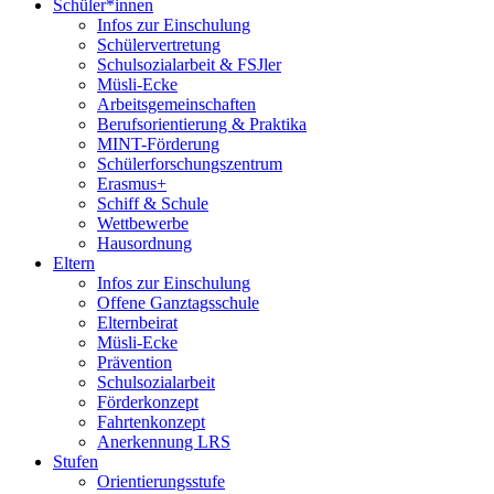
Schüler*innen
Infos zur Einschulung
Schülervertretung
Schulsozialarbeit & FSJler
Müsli-Ecke
Arbeitsgemeinschaften
Berufsorientierung & Praktika
MINT-Förderung
Schülerforschungszentrum
Erasmus+
Schiff & Schule
Wettbewerbe
Hausordnung
Eltern
Infos zur Einschulung
Offene Ganztagsschule
Elternbeirat
Müsli-Ecke
Prävention
Schulsozialarbeit
Förderkonzept
Fahrtenkonzept
Anerkennung LRS
Stufen
Orientierungsstufe