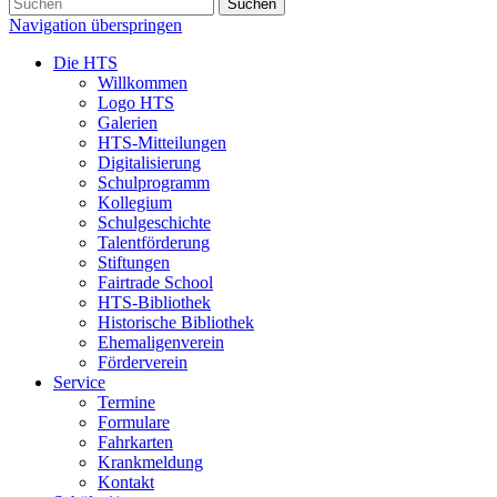
Suchen
Navigation überspringen
Die HTS
Willkommen
Logo HTS
Galerien
HTS-Mitteilungen
Digitalisierung
Schulprogramm
Kollegium
Schulgeschichte
Talentförderung
Stiftungen
Fairtrade School
HTS-Bibliothek
Historische Bibliothek
Ehemaligenverein
Förderverein
Service
Termine
Formulare
Fahrkarten
Krankmeldung
Kontakt