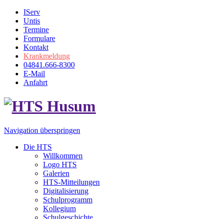
IServ
Untis
Termine
Formulare
Kontakt
Krankmeldung
04841.666-8300
E-Mail
Anfahrt
Navigation überspringen
Die HTS
Willkommen
Logo HTS
Galerien
HTS-Mitteilungen
Digitalisierung
Schulprogramm
Kollegium
Schulgeschichte