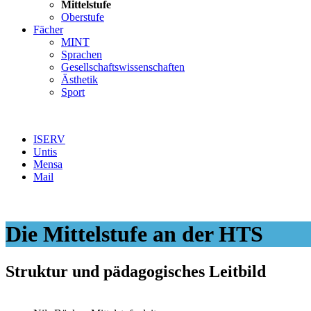
Mittelstufe
Oberstufe
Fächer
MINT
Sprachen
Gesellschaftswissenschaften
Ästhetik
Sport
ISERV
Untis
Mensa
Mail
Die Mittelstufe an der HTS
Struktur und pädagogisches Leitbild