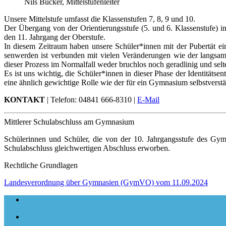
Nils Bücker, Mittelstufenleiter
Unsere Mittel­stufe umfasst die Klassen­stufen 7, 8, 9 und 10.
Der Übergang von der Orien­tierungs­stufe (5. und 6. Klassen­stufe) in
den 11. Jahr­gang der Ober­stufe.
In diesem Zeit­raum haben unsere Schüler*innen mit der Puber­tät e
senwer­den ist ver­bun­den mit vielen Ver­ände­rungen wie der lang­sam
dieser Prozess im Normal­fall weder bruch­los noch gerad­linig und selt
Es ist uns wich­tig, die Schüler*innen in dieser Phase der Iden­titäts­
eine ähn­lich gewich­tige Rolle wie der für ein Gym­nasium selbst­ver­st
KONTAKT
| Telefon: 04841 666-8310 |
E-Mail
Mittlerer Schulabschluss am Gymnasium
Schülerinnen und Schüler, die von der 10. Jahrgangsstufe des Gym
Schulabschluss gleichwertigen Abschluss erworben.
Rechtliche Grundlagen
Landesverordnung über Gymnasien (GymVO) vom 11.09.2024