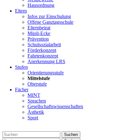
Hausordnung
Eltern
Infos zur Einschulung
Offene Ganztagsschule
Elternbeirat
Müsli-Ecke
Prävention
Schulsozialarbeit
Förderkonzept
Fahrtenkonzept
Anerkennung LRS
Stufen
Orientierungsstufe
Mittelstufe
Oberstufe
Fächer
MINT
Sprachen
Gesellschaftswissenschaften
Ästhetik
Sport
Suchen