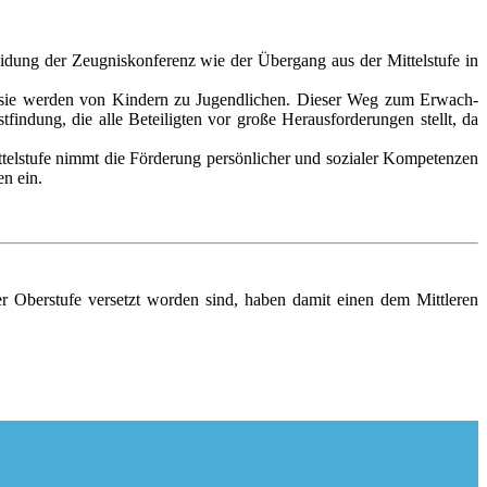
i­dung der Zeugnis­konfe­renz wie der Über­gang aus der Mittel­stufe in
enn sie werden von Kindern zu Jugend­lichen. Dieser Weg zum Erwach­
findung, die alle Betei­ligten vor große Heraus­forde­rungen stellt, da
ittel­stufe nimmt die Förde­rung persön­licher und sozialer Kompe­tenzen
en ein.
r Oberstufe versetzt worden sind, haben damit einen dem Mittleren