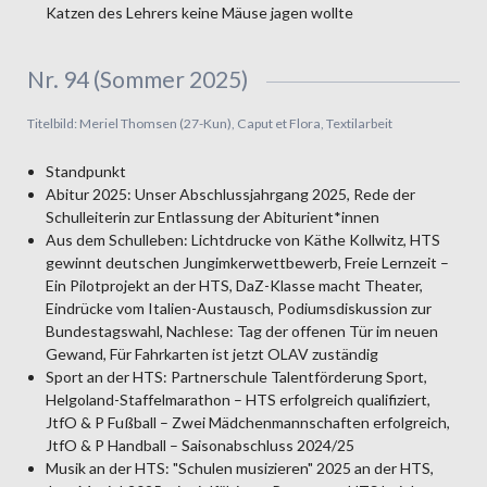
Katzen des Lehrers keine Mäuse jagen wollte
Nr. 94 (Sommer 2025)
Titelbild: Meriel Thomsen (27-Kun), Caput et Flora, Textilarbeit
Standpunkt
Abitur 2025: Unser Abschlussjahrgang 2025, Rede der
Schulleiterin zur Entlassung der Abiturient*innen
Aus dem Schulleben: Lichtdrucke von Käthe Kollwitz, HTS
gewinnt deutschen Jungimkerwettbewerb, Freie Lernzeit –
Ein Pilotprojekt an der HTS, DaZ-Klasse macht Theater,
Eindrücke vom Italien-Austausch, Podiumsdiskussion zur
Bundestagswahl, Nachlese: Tag der offenen Tür im neuen
Gewand, Für Fahrkarten ist jetzt OLAV zuständig
Sport an der HTS: Partnerschule Talentförderung Sport,
Helgoland-Staffelmarathon – HTS erfolgreich qualifiziert,
JtfO & P Fußball – Zwei Mädchenmannschaften erfolgreich,
JtfO & P Handball – Saisonabschluss 2024/25
Musik an der HTS: "Schulen musizieren" 2025 an der HTS,