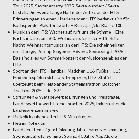
Tour 2025, Sextanerparty 2025, Sexta wandert / Sexta
bastelt, Die zweite Lange Nacht der Antike an der HTS,
Erinnerungen an einen Überlebenden: HTS bedankt sich für
Buchspende, Plakatentwürfe – Kunstprojekt Klasse 10b
Musik an der HTS: Wachet auf, ruft uns die Stimme – Eine
Bachkantate zum 500., Weihnachtsfeier der HTS: Stille
Nacht, Weihnachtsmusical an der HTS: Die scheinheiligen
drei Könige, Pop-up-Singen im Advent, Sexta singt! 2025 -
Das sind alles wir, Sommerkonzert der Musikensembles der
HTS
Sport an der HTS: Handball: Mädchen U16, Fußball: U15-
Mädchen spielen sich aufs Treppchen, HTS-Staffel
überzeugt beim Helgoländer Staffelmarathon, Böttcher-
Triathlon 2025 … der 39.!
Stiftungen & Wettbewerbe: Ehrungen und Preisträger,
Bundeswettbewerb Fremdsprachen 2025, Imkern über die
Landesgrenzen hinweg
Rückblick anhand alter HTS-Mitteilungen
Neu im Kollegium
Bund der Ehemaligen: Einladung Jahreshauptversammlung,
Spendenaufrufe, Sommer, Sonne, 40 Jahre Abi, Als die