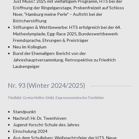
Just Music! 2025 mit vielfältigem Programm, HTS bei der
Eröffnung der Ringelganstage, Probenfreizeit auf Schloss
Noer, "Hamburg meine Perle" – Auftritt bei der
Böttcherstiftung
Stiftungen & Wettbewerbe: HTS erfolgreich bei der 64.
Matheolympiade, Egg-Race 2025, Bundeswettbewerb
Fremdsprache, Ehrungen & Preisträger
Neu im Kollegium
Bund der Ehemaligen: Bericht von der
Jahreshauptversammlung, Retrospektive zu Friedrich
Laubengeiger
Nr. 93 (Winter 2024/2025)
Titelbild: Greta Müller (06b), Expressionistische Tierbilder
Standpunkt
Nachruf: Hr. Dr. Twenhöven
Jugend-forscht-Schule des Jahres
Einschulung 2024
Aus dem Schulleben: Weihnachtsfeier der HTS, Neue