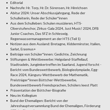
Editorial
Nachrufe: Hr. Torp, Hr. Dr. Sörensen, Hr. Hinrichsen
Abitur 2024: Unser Abschlussjahrgang, Rede der
Schulleiterin, Rede der Schüler*innen
Aus dem Schulleben: Schulen musizieren, HTS-
Oberstufenchor, Zirkus-Gala 2024, Just Music! 2024, DFB
Junior Coaches, Das SFZ in Schleswig,
Regenwassermanagement an der HTS (Teil 1)
Notizen aus dem Ausland: Bretagne, Kidderminster, Italien,
Sarlat, Erasmus+
Beiträge von Schüler*innen: Gedichte, Zeichnung
Stiftungen & Wettbewerbe: Helgoland-Staffellauf,
Stadtradeln, Jungimkertreffen im Saarland, Jugend forscht -
Bericht vom Bundeswettbewerb, Biologieolympiade, Egg-
Race 2024, Känguru-Wettbewerb der Mathematik,
Preisträger*innen Böttcher-Wettbewerbe,
Bundeswettbewerb Fremdsprachen, Schölers leest Platt
Präsentation der Böttcher-Biografie
Neu im Kollegium
Bund der Ehemaligen: Bericht von der
Jahreshauptversammlung Bund der Ehemaligen, Förderung