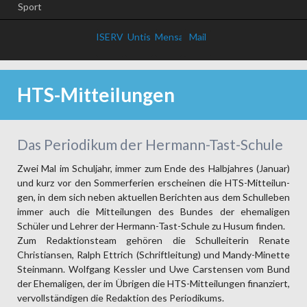
Sport
ISERV
Untis
Mensa
Mail
HTS-Mitteilungen
Das Periodikum der Hermann-Tast-Schule
Zwei Mal im Schul­jahr, immer zum Ende des Halb­jahres (Januar)
und kurz vor den Sommer­ferien erschei­nen die HTS-Mit­teilun­
gen, in dem sich neben aktu­ellen Berich­ten aus dem Schul­leben
immer auch die Mit­teilun­gen des Bundes der ehe­maligen
Schüler und Lehrer der Hermann-Tast-Schule zu Husum finden.
Zum Redak­tions­team gehören die Schul­leiterin Renate
Christiansen, Ralph Ettrich (Schrift­leitung) und Mandy-Minette
Stein­mann. Wolfgang Kessler und Uwe Carstensen vom Bund
der Ehema­ligen, der im Übrigen die HTS-Mittei­lungen finanziert,
ver­voll­ständigen die Redak­tion des Periodi­kums.