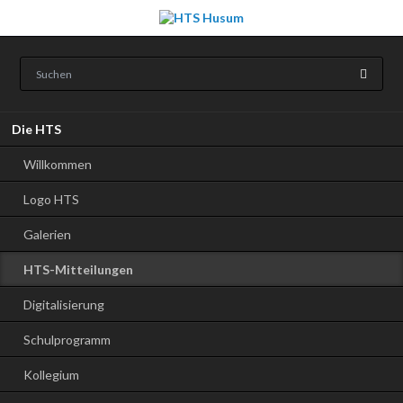
Navigation
Die HTS
überspringen
Willkommen
Logo HTS
Galerien
HTS-Mitteilungen
Digitalisierung
Schulprogramm
Kollegium