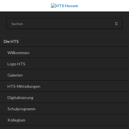
Navigation
Die HTS
überspringen
Willkommen
Logo HTS
Galerien
HTS-Mitteilungen
Digitalisierung
Schulprogramm
Kollegium