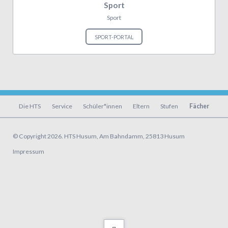
Sport
Sport
SPORT-PORTAL
Navigation
Die HTS
Service
Schüler*innen
Eltern
Stufen
Fächer
überspringen
© Copyright 2026. HTS Husum, Am Bahndamm, 25813 Husum
Navigation
Impressum
überspringen