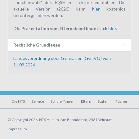
sprachen­wahl" des IQSH zur Lektüre empfohlen. Die
aktuelle Version (2020) kann
hier
kostenlos
heruntergeladen werden.
Die Präsentation vom Elternabend findet sich
hier
.
Rechtliche Grundlagen
Landesverordnung über Gymnasien (GymVO) vom
11.09.2024
Navigation
Die HTS
Service
Schüler*innen
Eltern
Stufen
Fächer
überspringen
© Copyright 2026. HTS Husum, Am Bahndamm, 25813 Husum
Navigation
Impressum
überspringen