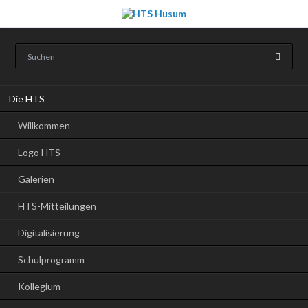
Navigation
Die HTS
überspringen
Willkommen
Logo HTS
Galerien
HTS-Mitteilungen
Digitalisierung
Schulprogramm
Kollegium