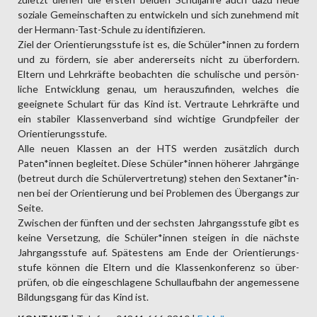
soziale Gemein­schaften zu ent­wickeln und sich zuneh­mend mit
der Hermann-Tast-Schule zu identi­fizie­ren.
Ziel der Orien­tierungs­stufe ist es, die Schüler*in­nen zu fordern
und zu fördern, sie aber anderer­seits nicht zu über­fordern.
Eltern und Lehr­kräfte beo­bachten die schu­lische und persön­
liche Entwick­lung genau, um heraus­zufinden, welches die
geeig­nete Schul­art für das Kind ist. Vertraute Lehr­kräfte und
ein stabiler Klassen­verband sind wichtige Grund­pfeiler der
Orien­tierungs­stufe.
Alle neuen Klassen an der HTS werden zusätz­lich durch
Paten*in­nen beglei­tet. Diese Schüler*in­nen höherer Jahr­gänge
(betreut durch die Schüler­vertre­tung) stehen den Sex­taner*in­
nen bei der Orien­tierung und bei Proble­men des Über­gangs zur
Seite.
Zwischen der fünften und der sechsten Jahr­gangs­stufe gibt es
keine Ver­setzung, die Schü­ler*in­nen steigen in die nächste
Jahr­gangs­stufe auf. Spätes­tens am Ende der Orien­tierungs­
stufe können die Eltern und die Klassen­konfe­renz so über­
prüfen, ob die ein­geschla­gene Schul­lauf­bahn der ange­mes­sene
Bildungs­gang für das Kind ist.