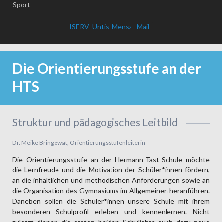
Sport
ISERV
Untis
Mensa
Mail
Die Orientierungsstufe an der
HTS
Struktur und pädagogisches Leitbild
Dr. Meike Bringewat, Orientierungsstufenleiterin
Die Orien­tierungs­stufe an der Hermann-Tast-Schule möchte
die Lern­freude und die Motiva­tion der Schü­ler*in­nen fördern,
an die inhalt­lichen und metho­dischen Anfor­derun­gen sowie an
die Orga­nisa­tion des Gym­nasi­ums im Allge­meinen heran­führen.
Daneben sol­len die Schül­er*innen unsere Schule mit ihrem
beson­deren Schul­profil erle­ben und kennen­lernen. Nicht
zuletzt dienen die ersten beiden Schul­jahre auch dazu neue