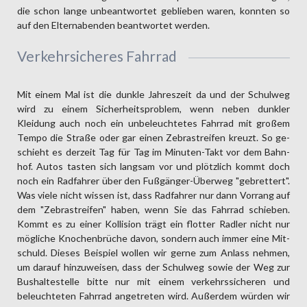
die schon lange unbeantwortet geblieben waren, konnten so
auf den Elternabenden beantwortet werden.
Verkehrsicheres Fahrrad
Mit einem Mal ist die dunkle Jahres­zeit da und der Schul­weg
wird zu einem Sicher­heits­problem, wenn neben dunkler
Kleidung auch noch ein unbe­leuch­tetes Fahr­rad mit großem
Tempo die Straße oder gar einen Zebra­streifen kreuzt. So ge­
schieht es der­zeit Tag für Tag im Minuten-Takt vor dem Bahn­
hof. Autos tasten sich lang­sam vor und plötz­lich kommt doch
noch ein Rad­fahrer über den Fuß­gänger-Über­weg "gebrettert".
Was viele nicht wissen ist, dass Rad­fahrer nur dann Vor­rang auf
dem "Zebra­streifen" haben, wenn Sie das Fahr­rad schie­ben.
Kommt es zu einer Kollision trägt ein flotter Rad­ler nicht nur
mög­liche Knochen­brüche davon, sondern auch immer eine Mit­
schuld. Dieses Bei­spiel wollen wir gerne zum An­lass nehmen,
um darauf hinzu­weisen, dass der Schul­weg sowie der Weg zur
Bus­halte­stelle bitte nur mit einem verkehrs­sicheren und
beleuch­teten Fahr­rad ange­treten wird. Außer­dem würden wir