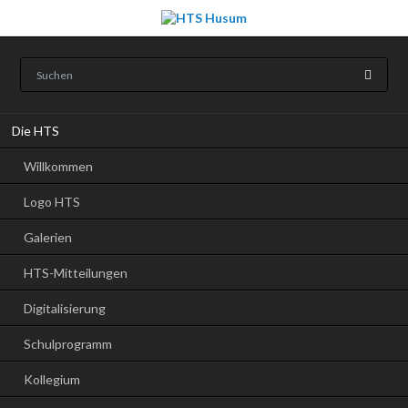
Navigation
Die HTS
überspringen
Willkommen
Logo HTS
Galerien
HTS-Mitteilungen
Digitalisierung
Schulprogramm
Kollegium