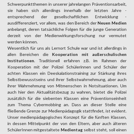
Schwerpunktthemen in unserer jahrelangen Präventionsarbeit,
sie haben sich allerdings innerhalb der letzten Jahre -
entsprechend der gesellschaftlichen Entwicklung -
ausdifferenziert, vor allem, was den Bereich der
Neuen Medien
anbelangt, deren tatsächliche Folgen für die junge Generation
derzeit von der Medienwirkungsforschung nur vermutet
werden können.
Wesentlich für uns als Lernort Schule war und ist allerdings in
allen Bereichen die
Kooperation mit außerschulischen
Institutionen
. Traditionell erfahren z.B. im Rahmen der
Kooperation mit der Polizei Schülerinnen und Schüler der
achten Klassen ein Deeskalationstraining zur Stärkung ihres
Selbstbewusstseins und ihrer Selbstwahrnehmung, aber auch
ihrer Wahrnehmung von Mitmenschen in Notsituationen. Um
auch hier den Aktualitätsbezug zu wahren, bietet die Polizei
zusätzlich für die siebenten Klassen eine Präventionseinheit
zum Thema Cybermobbing an. Dass an dieser Stelle eine
fließende Grenze zur Medienpädagogik stattfindet, ist evident.
Unser medienpädagogisches Konzept für die fünften Klassen,
in dessen Mittelpunkt der von den Eltern, aber auch älteren
SchülerInnen mitgestaltete
Medientag
selbst steht, soll einen