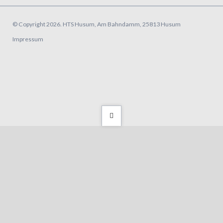
überspringen
© Copyright 2026. HTS Husum, Am Bahndamm, 25813 Husum
Navigation
Impressum
überspringen