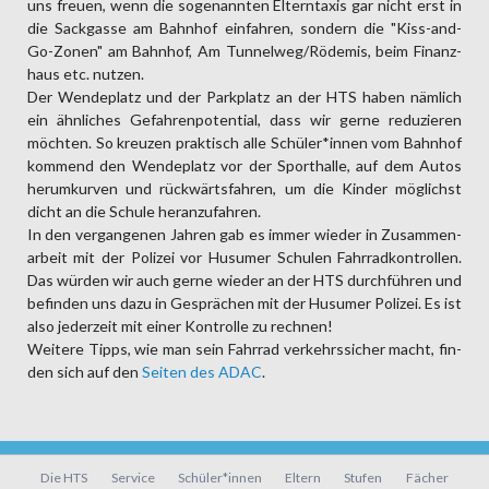
uns freuen, wenn die soge­nannten Eltern­taxis gar nicht erst in
die Sack­gasse am Bahn­hof ein­fahren, sondern die "Kiss-and-
Go-Zonen" am Bahn­hof, Am Tunnel­weg/Rödemis, beim Finanz­
haus etc. nutzen.
Der Wende­platz und der Park­platz an der HTS haben nämlich
ein ähn­liches Gefahren­potential, dass wir gerne redu­zieren
möchten. So kreuzen prak­tisch alle Schüler*­innen vom Bahn­hof
kommend den Wende­platz vor der Sport­halle, auf dem Autos
herum­kurven und rück­wärts­fahren, um die Kinder mög­lichst
dicht an die Schule heran­zufahren.
In den ver­gangenen Jahren gab es immer wieder in Zu­sammen­
arbeit mit der Polizei vor Husumer Schulen Fahrrad­kontrollen.
Das würden wir auch gerne wieder an der HTS durch­führen und
be­finden uns dazu in Gesprä­chen mit der Husumer Poli­zei. Es ist
also jeder­zeit mit einer Kon­trolle zu rechnen!
Weitere Tipps, wie man sein Fahrrad verkehrs­sicher macht, fin­
den sich auf den
Seiten des ADAC
.
Navigation
Die HTS
Service
Schüler*innen
Eltern
Stufen
Fächer