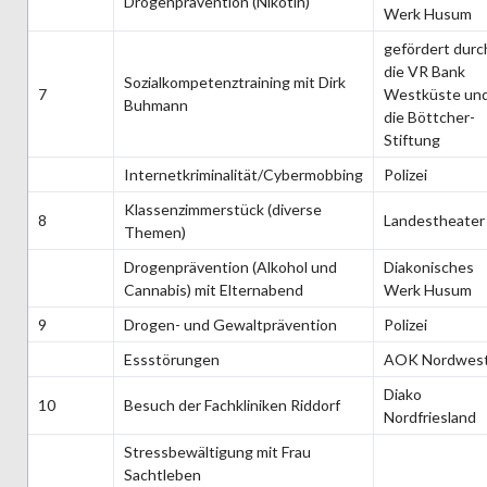
Drogenprävention (Nikotin)
Werk Husum
gefördert durc
die VR Bank
Sozialkompetenztraining mit Dirk
7
Westküste un
Buhmann
die Böttcher-
Stiftung
Internetkriminalität/Cybermobbing
Polizei
Klassenzimmerstück (diverse
8
Landestheater
Themen)
Drogenprävention (Alkohol und
Diakonisches
Cannabis) mit Elternabend
Werk Husum
9
Drogen- und Gewaltprävention
Polizei
Essstörungen
AOK Nordwes
Diako
10
Besuch der Fachkliniken Riddorf
Nordfriesland
Stressbewältigung mit Frau
Sachtleben