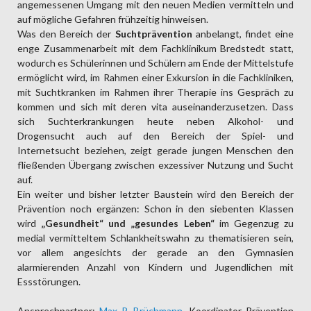
angemessenen Umgang mit den neuen Medien vermitteln und
auf mögliche Gefahren frühzeitig hinweisen.
Was den Bereich der
Suchtprävention
anbelangt, findet eine
enge Zusammenarbeit mit dem Fachklinikum Bredstedt statt,
wodurch es Schülerinnen und Schülern am Ende der Mittelstufe
ermöglicht wird, im Rahmen einer Exkursion in die Fachkliniken,
mit Suchtkranken im Rahmen ihrer Therapie ins Gespräch zu
kommen und sich mit deren vita auseinanderzusetzen. Dass
sich Suchterkrankungen heute neben Alkohol- und
Drogensucht auch auf den Bereich der Spiel- und
Internetsucht beziehen, zeigt gerade jungen Menschen den
fließenden Übergang zwischen exzessiver Nutzung und Sucht
auf.
Ein weiter und bisher letzter Baustein wird den Bereich der
Prävention noch ergänzen: Schon in den siebenten Klassen
wird
„Gesundheit“ und „gesundes Leben“
im Gegenzug zu
medial vermitteltem Schlankheitswahn zu thematisieren sein,
vor allem angesichts der gerade an den Gymnasien
alarmierenden Anzahl von Kindern und Jugendlichen mit
Essstörungen.
Ansprechpartner:
Max P. Brüchmann
, Koordinator Prävention