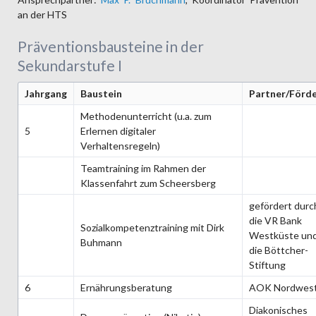
an der HTS
Präventionsbausteine in der
Sekundarstufe I
Jahrgang
Baustein
Partner/Förde
Methodenunterricht (u.a. zum
5
Erlernen digitaler
Verhaltensregeln)
Teamtraining im Rahmen der
Klassenfahrt zum Scheersberg
gefördert durc
die VR Bank
Sozialkompetenztraining mit Dirk
Westküste un
Buhmann
die Böttcher-
Stiftung
6
Ernährungsberatung
AOK Nordwes
Diakonisches