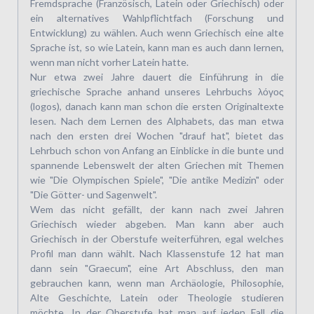
Fremdsprache (Französisch, Latein oder Griechisch) oder
ein alternatives Wahlpflichtfach (Forschung und
Entwicklung) zu wählen. Auch wenn Griechisch eine alte
Sprache ist, so wie Latein, kann man es auch dann lernen,
wenn man nicht vorher Latein hatte.
Nur etwa zwei Jahre dauert die Einführung in die
griechische Sprache anhand unseres Lehrbuchs λόγος
(logos), danach kann man schon die ersten Originaltexte
lesen. Nach dem Lernen des Alphabets, das man etwa
nach den ersten drei Wochen "drauf hat", bietet das
Lehrbuch schon von Anfang an Einblicke in die bunte und
spannende Lebenswelt der alten Griechen mit Themen
wie "Die Olympischen Spiele", "Die antike Medizin" oder
"Die Götter- und Sagenwelt".
Wem das nicht gefällt, der kann nach zwei Jahren
Griechisch wieder abgeben. Man kann aber auch
Griechisch in der Oberstufe weiterführen, egal welches
Profil man dann wählt. Nach Klassenstufe 12 hat man
dann sein "Graecum", eine Art Abschluss, den man
gebrauchen kann, wenn man Archäologie, Philosophie,
Alte Geschichte, Latein oder Theologie studieren
möchte. In der Oberstufe hat man auf jeden Fall die