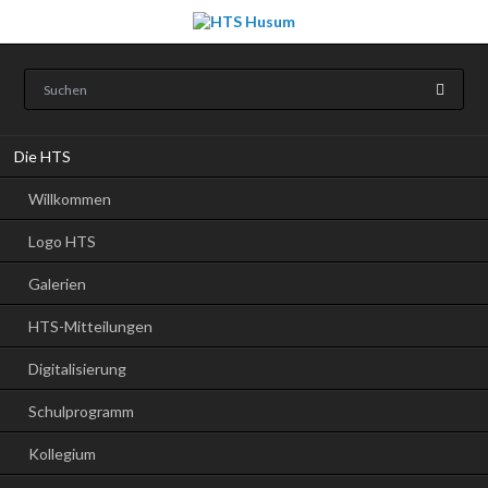
Navigation
Die HTS
überspringen
Willkommen
Logo HTS
Galerien
HTS-Mitteilungen
Digitalisierung
Schulprogramm
Kollegium