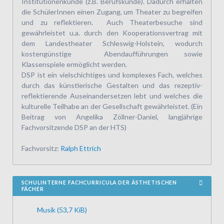
Institutionenkunde (z.B. Berufskunde). Dadurch erhalten
die SchülerInnen einen Zugang, um Theater zu begreifen
und zu reflektieren. Auch Theaterbesuche sind
gewährleistet u.a. durch den Kooperationsvertrag mit
dem Landestheater Schleswig-Holstein, wodurch
kostengünstige Abendaufführungen sowie
Klassenspiele ermöglicht werden.
DSP ist ein vielschichtiges und komplexes Fach, welches
durch das künstlerische Gestalten und das rezeptiv-
reflektierende Auseinandersetzen lebt und welches die
kulturelle Teilhabe an der Gesellschaft gewährleistet. (Ein
Beitrag von Angelika Zöllner-Daniel, langjährige
Fachvorsitzende DSP an der HTS)
Fachvorsitz:
Ralph Ettrich
SCHULINTERNE FACHCURRICULA DER ÄSTHETISCHEN
FÄCHER
Musik
(53,7 KiB)