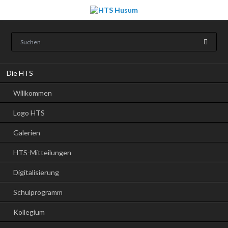
Navigation
Die HTS
überspringen
Willkommen
Logo HTS
Galerien
HTS-Mitteilungen
Digitalisierung
Schulprogramm
Kollegium