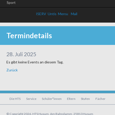
Sport
ISERV
Untis
Mensa
Mail
Termindetails
28. Juli 2025
Es gibt keine Events an diesem Tag.
Zurück
Navigation
Die HTS
Service
Schüler*innen
Eltern
Stufen
Fächer
überspringen
© Copyright 2026. HTS Husum, Am Bahndamm, 25813 Husum