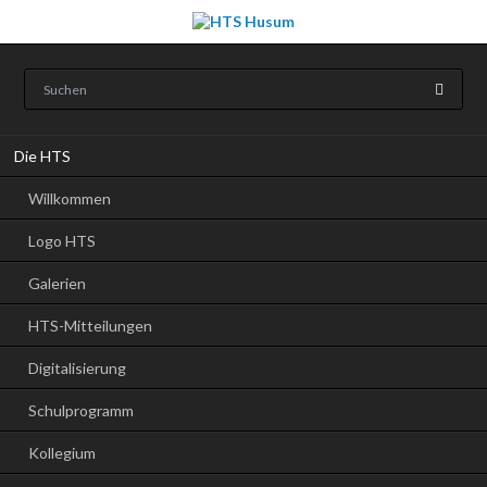
Navigation
Die HTS
überspringen
Willkommen
Logo HTS
Galerien
HTS-Mitteilungen
Digitalisierung
Schulprogramm
Kollegium