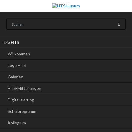
Navigation
Die HTS
überspringen
Willkommen
Logo HTS
Galerien
HTS-Mitteilungen
Digitalisierung
Schulprogramm
Kollegium