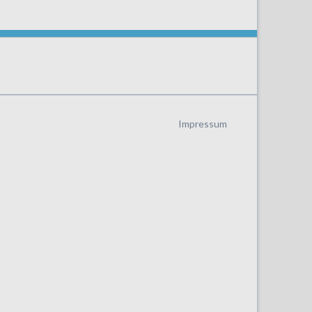
Navigation
Impressum
überspringen