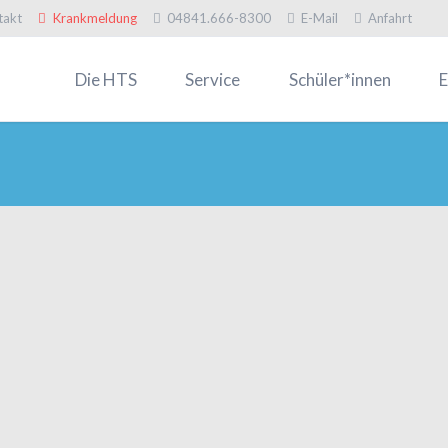
takt
Krankmeldung
04841.666-8300
E-Mail
Anfahrt
Die HTS
Service
Schüler*innen
E
Willkommen
Termine
Infos zur Einschulung
In
Logo HTS
Formulare
Schülervertretung
Of
Galerien
Fahrkarten
Schulsozialarbeit & FSJler
El
HTS-Mitteilungen
Krankmeldung
Müsli-Ecke
Mü
Digitalisierung
Kontakt
Arbeitsgemeinschaften
Pr
Schulprogramm
Berufsorientierung & Prakt
Sc
Kollegium
MINT-Förderung
Fö
Schulgeschichte
Schülerforschungszentru
Fa
Talentförderung
Erasmus+
An
Stiftungen
Schiff & Schule