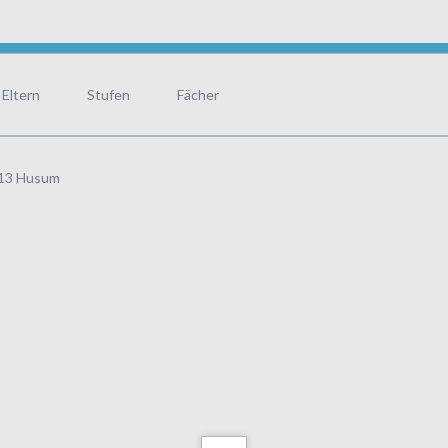
Fairtrade School
Wettbewerbe
HTS-Bibliothek
Hausordnung
Historische Bibliothek
Eltern
Stufen
Fächer
Ehemaligenverein
Förderverein
813 Husum