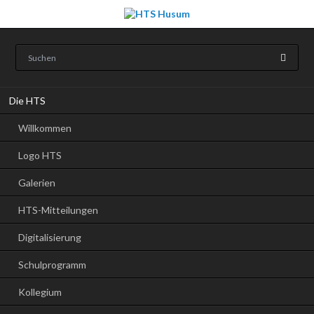
Navigation
Die HTS
überspringen
Willkommen
Logo HTS
Galerien
HTS-Mitteilungen
Digitalisierung
Schulprogramm
Kollegium