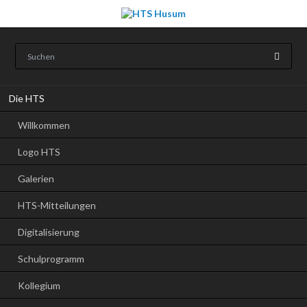
Navigation
Die HTS
überspringen
Willkommen
Logo HTS
Galerien
HTS-Mitteilungen
Digitalisierung
Schulprogramm
Kollegium