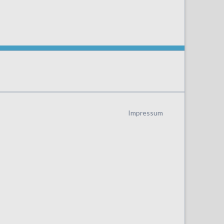
Navigation
Impressum
überspringen