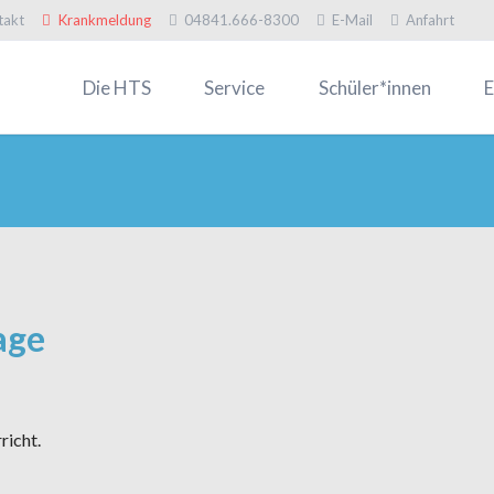
takt
Krankmeldung
04841.666-8300
E-Mail
Anfahrt
Die HTS
Service
Schüler*innen
E
Willkommen
Termine
Infos zur Einschulung
In
Logo HTS
Formulare
Schülervertretung
Of
Galerien
Fahrkarten
Schulsozialarbeit & FSJler
El
HTS-Mitteilungen
Krankmeldung
Müsli-Ecke
Mü
Digitalisierung
Kontakt
Arbeitsgemeinschaften
Pr
age
Schulprogramm
Berufsorientierung & Prakt
Sc
Kollegium
MINT-Förderung
Fö
Schulgeschichte
Schülerforschungszentru
Fa
Talentförderung
Erasmus+
An
richt.
Stiftungen
Schiff & Schule