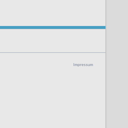
Navigation
Impressum
überspringen