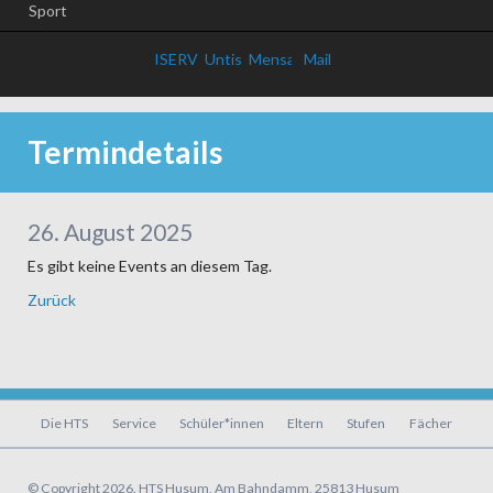
Sport
ISERV
Untis
Mensa
Mail
Termindetails
26. August 2025
Es gibt keine Events an diesem Tag.
Zurück
Navigation
Die HTS
Service
Schüler*innen
Eltern
Stufen
Fächer
überspringen
© Copyright 2026. HTS Husum, Am Bahndamm, 25813 Husum