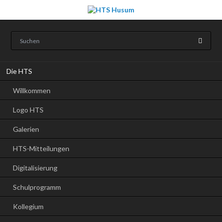
Navigation
Die HTS
überspringen
Willkommen
Logo HTS
Galerien
HTS-Mitteilungen
Digitalisierung
Schulprogramm
Kollegium