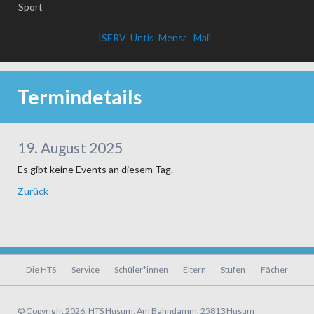
Sport
ISERV
Untis
Mensa
Mail
Termindetails
19. August 2025
Es gibt keine Events an diesem Tag.
Zurück
Navigation
Die HTS
Service
Schüler*innen
Eltern
Stufen
Fächer
überspringen
© Copyright 2026. HTS Husum, Am Bahndamm, 25813 Husum