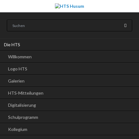
Navigation
Die HTS
überspringen
Willkommen
Logo HTS
Galerien
HTS-Mitteilungen
Digitalisierung
Schulprogramm
Kollegium