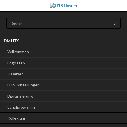
Navigation
Die HTS
überspringen
Willkommen
Logo HTS
Galerien
HTS-Mitteilungen
Digitalisierung
Schulprogramm
Kollegium