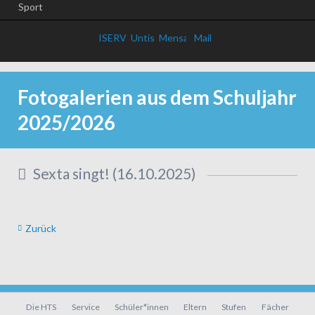
Sport
ISERV
Untis
Mensa
Mail
Fotogalerien aus dem Schuljahr
2025/2026
Sexta singt! (16.10.2025)
Zurück
Navigation
Die HTS
Service
Schüler*innen
Eltern
Stufen
Fächer
überspringen