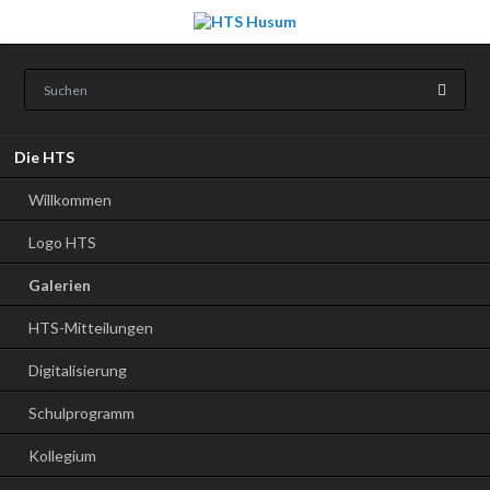
Navigation
Die HTS
überspringen
Willkommen
Logo HTS
Galerien
HTS-Mitteilungen
Digitalisierung
Schulprogramm
Kollegium