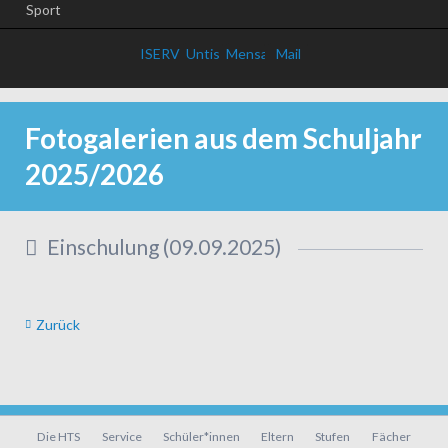
Sport
ISERV
Untis
Mensa
Mail
Fotogalerien aus dem Schuljahr
2025/2026
Einschulung (09.09.2025)
Zurück
Navigation
Die HTS
Service
Schüler*innen
Eltern
Stufen
Fächer
überspringen